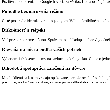
Pozitívne hodnotenia na Google hovoria za všetko. Ľudia oceňujú ná
Pohodlie bez narušenia režimu
Čisté prostredie ide ruka v ruke s pokojom. Vďaka flexibilnému pláno
Diskrétnosť a rešpekt
Váš priestor berieme s úctou. Správame sa ohľaduplne, bez zbytočné
Riešenia na mieru podľa vašich potrieb
Vyberiete si frekvenciu a my nastavíme konkrétny plán. Či ide o jedno
Dlhodobá spolupráca založená na dôvere
Mnohí klienti sa k nám vracajú opakovane, pretože oceňujú stabilitu,
postupne, no keď raz vznikne, stojíme pri vás dlhodobo – s rešpek