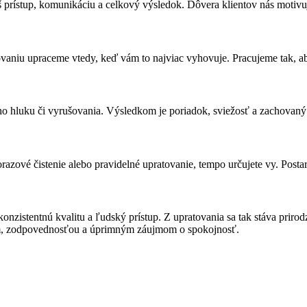
š prístup, komunikáciu a celkový výsledok. Dôvera klientov nás motivu
vaniu upraceme vtedy, keď vám to najviac vyhovuje. Pracujeme tak, aby 
ho hluku či vyrušovania. Výsledkom je poriadok, sviežosť a zachovaný
razové čistenie alebo pravidelné upratovanie, tempo určujete vy. Postará
 konzistentnú kvalitu a ľudský prístup. Z upratovania sa tak stáva pr
tom, zodpovednosťou a úprimným záujmom o spokojnosť.