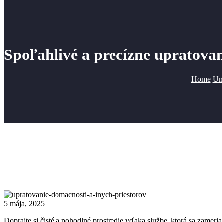
Spoľahlivé a precízne upratovan
Home
Un
5 mája, 2025
Doprajte si čisté a pohodlné prostredie vďaka službe, ktorá sa zameri