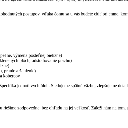
ohodnutých postupov, vďaka čomu sa u vás budete cítiť príjemne, komf
úpeľne, výmena posteľnej bielizne)
 sklenených plôch, odstraňovanie prachu)
lizne)
, pranie a žehlenie)
 a kobercov
špecifiká jednotlivých úloh. Sledujeme spätnú väzbu, zlepšujeme detail
 riešime zodpovedne, bez ohľadu na jej veľkosť. Záleží nám na tom, a