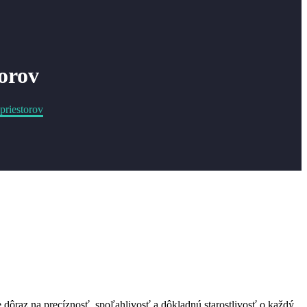
torov
priestorov
e dôraz na precíznosť, spoľahlivosť a dôkladnú starostlivosť o každý