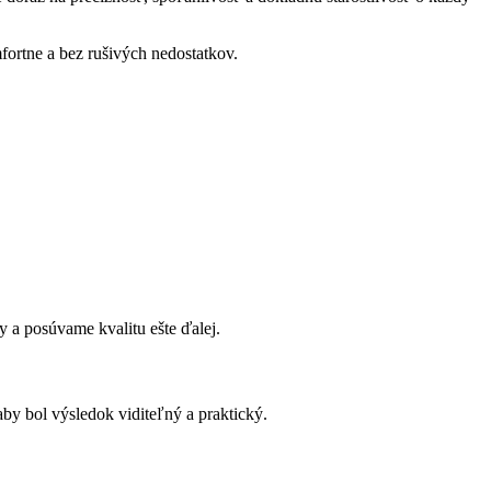
ortne a bez rušivých nedostatkov.
y a posúvame kvalitu ešte ďalej.
by bol výsledok viditeľný a praktický.