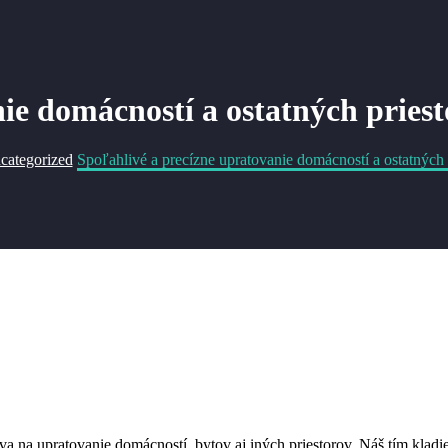
ie domácností a ostatných pries
categorized
Spoľahlivé a precízne upratovanie domácností a ostatných 
ava na upratovanie domácností, bytov aj iných priestorov. Náš tím kladi