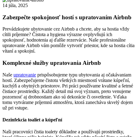
14 júla, 2025
Zabezpečte spokojnosť hostí s upratovaním Airbnb
Prevádzkujete ubytovanie cez Airbnb a chcete, aby sa hostia vždy
cítili príjemne? Čistota a hygiena výrazne ovplyvňujú ich
spokojnosť, hodnotenia aj ďalšie rezervácie. Naše profesionálne
upratovanie Airbnb vám pomôže vytvoriť priestor, kde sa hostia cítia
vítaní a spokojní.
Komplexné služby upratovania Airbnb
Naše
upratovanie
prispôsobujeme typu ubytovania aj očakávaniam
hostí. Zabezpečujeme čistotu všetkých miestností vrátane kúpeľní,
kuchýň a obytných priestorov. Pri práci používame kvalitné a šetrné
čistiace prostriedky. Každý detail má svoj význam, preto venujeme
pozornosť aj drobnostiam ako sú dekorácie či osvetlenie. Vďaka
tomu vytvárame príjemnú atmosféru, ktorá zanecháva skvelý dojem
už pri vstupe.
Dezinfekcia toaliet a kúpeľní
Naši pracovníci čistia toalety dôkladne a používajú prostriedky,