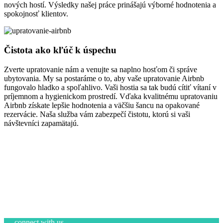
nových hostí. Výsledky našej práce prinášajú výborné hodnotenia a
spokojnosť klientov.
Čistota ako kľúč k úspechu
Zverte upratovanie nám a venujte sa naplno hosťom či správe
ubytovania. My sa postaráme o to, aby vaše upratovanie Airbnb
fungovalo hladko a spoľahlivo. Vaši hostia sa tak budú cítiť vítaní v
príjemnom a hygienickom prostredí. Vďaka kvalitnému upratovaniu
Airbnb získate lepšie hodnotenia a väčšiu šancu na opakované
rezervácie. Naša služba vám zabezpečí čistotu, ktorú si vaši
návštevníci zapamätajú.
connect with us