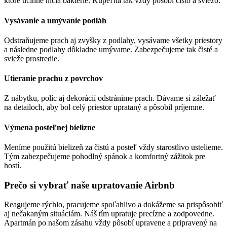
ktoré účinne ničia baktérie. Kúpeľňa tak vždy pôsobí čisto a sviežo.
Vysávanie a umývanie podláh
Odstraňujeme prach aj zvyšky z podlahy, vysávame všetky priestory
a následne podlahy dôkladne umývame. Zabezpečujeme tak čisté a
svieže prostredie.
Utieranie prachu z povrchov
Z nábytku, políc aj dekorácií odstránime prach. Dávame si záležať
na detailoch, aby bol celý priestor uprataný a pôsobil príjemne.
Výmena posteľnej bielizne
Meníme použitú bielizeň za čistú a posteľ vždy starostlivo ustelieme.
Tým zabezpečujeme pohodlný spánok a komfortný zážitok pre
hostí.
Prečo si vybrať naše upratovanie Airbnb
Reagujeme rýchlo, pracujeme spoľahlivo a dokážeme sa prispôsobiť
aj nečakaným situáciám. Náš tím upratuje precízne a zodpovedne.
Apartmán po našom zásahu vždy pôsobí upravene a pripravený na